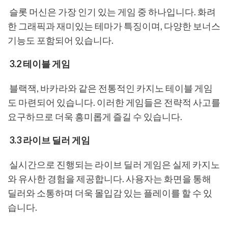
 슬롯 머신은 가장 인기 있는 게임 중 하나입니다. 화려
한 그래픽과 재미있는 테마가 특징이며, 다양한 보너스 
기능도 포함되어 있습니다.
 3.2 테이블 게임
 블랙잭, 바카라와 같은 전통적인 카지노 테이블 게임
도 마련되어 있습니다. 이러한 게임들은 전략적 사고를 
요구하므로 더욱 흥미롭게 즐길 수 있습니다.
 3.3 라이브 딜러 게임
 실시간으로 진행되는 라이브 딜러 게임은 실제 카지노
와 유사한 경험을 제공합니다. 사용자는 화면을 통해 
딜러와 소통하며 더욱 몰입감 있는 플레이를 할 수 있
습니다.