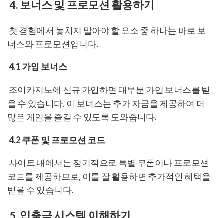
 4. 보너스 및 프로모션 활용하기
 첫 경험에서 놓치지 말아야 할 요소 중 하나는 바로 보
너스와 프로모션입니다.
 4.1 가입 보너스
 조이카지노에 신규 가입하면 대부분 가입 보너스를 받
을 수 있습니다. 이 보너스는 추가 자금을 제공하여 더 
많은 게임을 즐길 수 있도록 도와줍니다.
 4.2 쿠폰 및 프로모션 코드
 사이트 내에서는 정기적으로 특별 쿠폰이나 프로모션 
코드를 제공하므로, 이를 잘 활용하면 추가적인 혜택을 
받을 수 있습니다.
 5. 입출금 시스템 이해하기