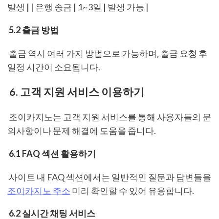
발생 | | 은행 송금 | 1~3일 | 발생 가능 |
 5.2 출금 방법
 출금 역시 여러 가지 방법으로 가능하며, 출금 요청 후 
일정 시간이 소요됩니다.
 6. 고객 지원 서비스 이용하기
 조이카지노는 고객 지원 서비스를 통해 사용자들의 문
의사항이나 문제 해결에 도움을 줍니다.
 6.1 FAQ 섹션 활용하기
 사이트 내 FAQ 섹션에서는 일반적인 질문과 답변들을 
조이카지노 주소
 미리 확인할 수 있어 유용합니다.
 6.2 실시간 채팅 서비스