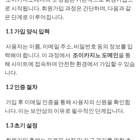
로 시작됩니다. 회원가입 과정은 간단하며, 다음과 같
은 단계로 이루어집니다.
 1.1 가입 양식 입력
 사용자는 이름, 이메일 주소, 비밀번호 등의 정보를 입
력해야 합니다. 이 과정에서 
 조이카지노 도메인
을 통
해 사이트에 접속하여 안전한 환경에서 가입할 수 있습
니다.
 1.2 인증 절차
 가입 후 이메일 인증을 통해 사용자의 신원을 확인합
니다. 이는 보안상의 이유로 필수적인 단계입니다.
 1.3 초기 설정